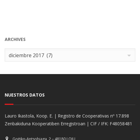
ARCHIVES
Archives
diciembre 2017 (7)
NUESTROS DATOS
Lauro Ikastola, Koop. E. | Registro de Cooperativas nº 17.898
Zenbakiduna Kooperatiben Erregistroan | CIF / IFK: F48058481
Goitiko-Antsobiaga, 2 – 48180 LOIU