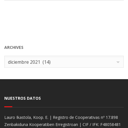
ARCHIVES
Archives
diciembre 2021 (14)
NUESTROS DATOS
Lauro Ikastola, Koop. E. | Registro de Cooperativas nº 17.898
Zenbakiduna Kooperatiben Erregistroan | CIF / IFK: F48058481