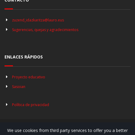
zuzend_idazkaritza@lauro.eus
Sugerencias, quejas y agradecimientos
ENLACES RÁPIDOS
Proyecto educativo
Sasoian
Política de privacidad
We use cookies from third party services to offer you a better
© Copyright 2019. Lauro Ikastola