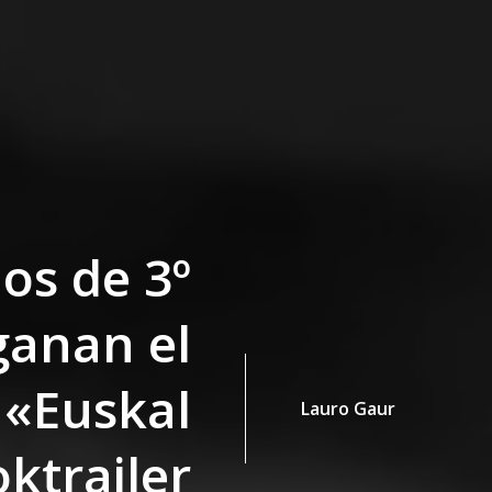
os de 3º
ganan el
 «Euskal
Lauro Gaur
ktrailer