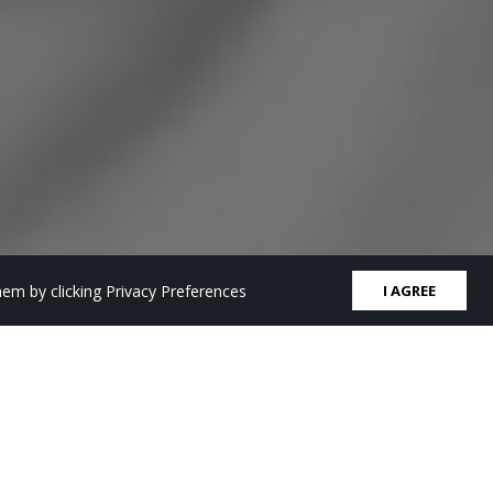
em by clicking Privacy Preferences
I AGREE
ARCHIVES
Archives
Elegir el mes