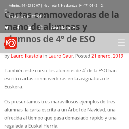
Admin.: 94 453 80 07 | Haur eta 1. Hezkuntza: 94 471 04 43 | 2.
Cartas conmovedoras de la
Hezkuntza: 94 471 04 44
mano de alumnas y
Castellano
alumnos de 4º de ESO
by
Lauro Ikastola
in
Lauro Gaur
.
Posted
21 enero, 2019
También este curso los alumnos de 4º de la ESO han
escrito cartas conmovedoras en la asignatura de
Euskera.
Os presentamos tres maravillosos ejemplos de tres
alumnas: la carta escrita a un Árbol de Navidad, una
ofrecida al tiempo que pasa demasiado rápido y una
regalada a Euskal Herria.