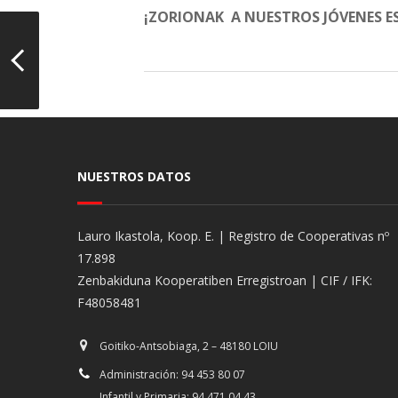
¡ZORIONAK A NUESTROS JÓVENES ES
NUESTROS DATOS
Lauro Ikastola, Koop. E. | Registro de Cooperativas nº
17.898
Zenbakiduna Kooperatiben Erregistroan | CIF / IFK:
F48058481
Goitiko-Antsobiaga, 2 – 48180 LOIU
Administración: 94 453 80 07
Infantil y Primaria: 94 471 04 43