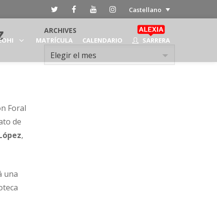
Castellano
z
ARCHIVES
EOHI
MATRÍCULA
CALENDARIO
SARRERA
Archives
Elegir el mes
ón Foral
ato de
López
,
á una
ioteca