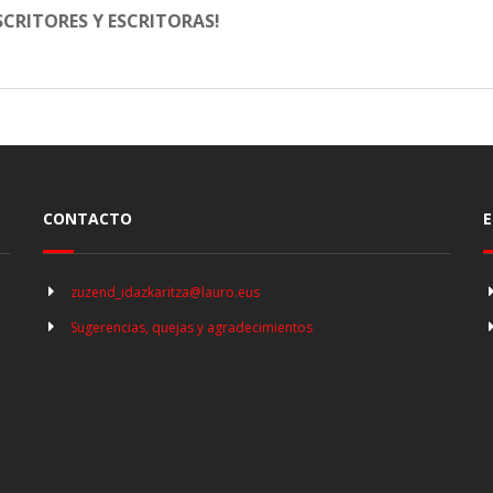
CRITORES Y ESCRITORAS!
CONTACTO
E
zuzend_idazkaritza@lauro.eus
Sugerencias, quejas y agradecimientos