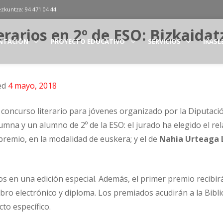
ezkuntza: 94 471 04 44
rarios en 2º de ESO: Bizkaidat
NTACIÓN
PROYECTO EDUCATIVO
SERVICIOS
IKASL
ed
4 mayo, 2018
», concurso literario para jóvenes organizado por la Diputaci
mna y un alumno de 2º de la ESO: el jurado ha elegido el rel
remio, en la modalidad de euskera; y el de
Nahia Urteaga 
s en una edición especial. Además, el primer premio recibir
libro electrónico y diploma. Los premiados acudirán a la Bibl
to específico.