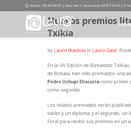
Admin.: 94 453 80 07 | Haur eta 1. Hezkuntza: 94 471 04 43 | 2. H
Nuevos premios lite
PRESE
Txikia
by
Lauro Ikastola
in
Lauro Gaur
.
Post
En la «IV Edición de Bizkaidatz Txikia
de Bizkaia, han sido premiados una alu
Pedro Uchupi Ellacuria
como primer p
como segundo.
Los relatos premiados serán publicado
tablet y un diploma; y el segundo, un 
Foral para recibir sus premios en un ac