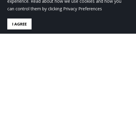
experience. Read about how we use cookies and how you
can control them by clicking Privacy Preferences
I AGREE
¡Disfruta las Navidades con
nosotros!
by
Lauro Ikastola
in
Lauro Gaur
.
Posted
18 noviembre,
2024
El Polideportivo Behekosoloa ofrecerá los campus de
vacaciones de Navidad, tanto para alumnado de la
Ikastola como para quienes no lo son. La oferta abarca
actividades desde los 3 a los 16 años: actividades en