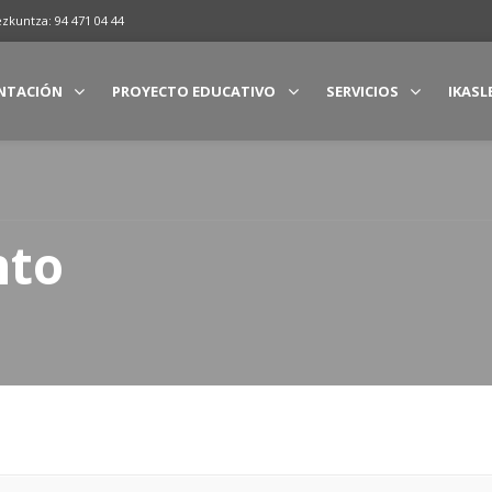
ezkuntza: 94 471 04 44
NTACIÓN
PROYECTO EDUCATIVO
SERVICIOS
IKASL
nto