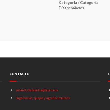
Kategoria / Categoría
Días señalados
CONTACTO
E
zuzend_idazkaritza@lauro.eus
Sugerencias, quejas y agradecimientos