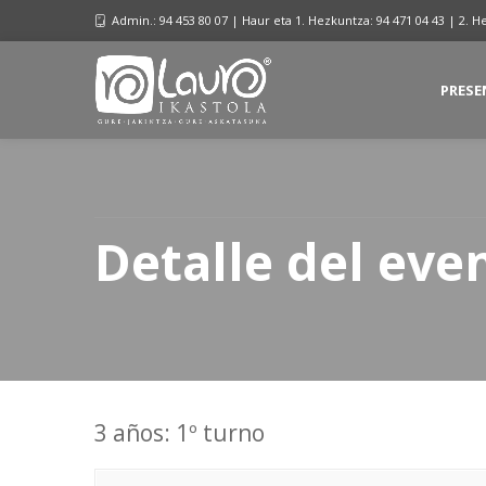
Admin.: 94 453 80 07 | Haur eta 1. Hezkuntza: 94 471 04 43 | 2. H
PRESE
Detalle del eve
3 años: 1º turno