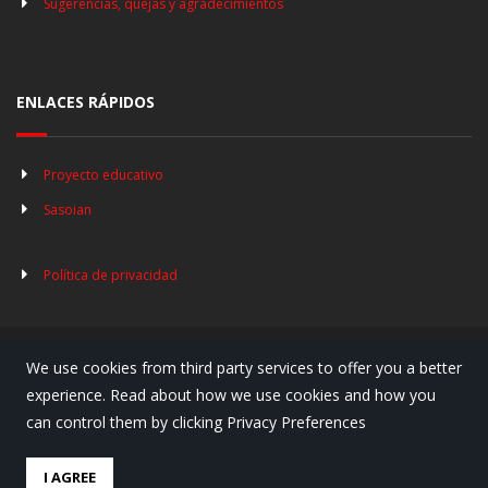
Sugerencias, quejas y agradecimientos
ENLACES RÁPIDOS
Proyecto educativo
Sasoian
Política de privacidad
We use cookies from third party services to offer you a better
© Copyright 2019. Lauro Ikastola
experience. Read about how we use cookies and how you
can control them by clicking Privacy Preferences
Página web realizada por Doble Clic
I AGREE