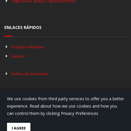
Sugerencias, quejas y agradecimientos
ENLACES RÁPIDOS
Proyecto educativo
Sasoian
Política de privacidad
We use cookies from third party services to offer you a better
© Copyright 2019. Lauro Ikastola
experience. Read about how we use cookies and how you
can control them by clicking Privacy Preferences
Página web realizada por Doble Clic
I AGREE