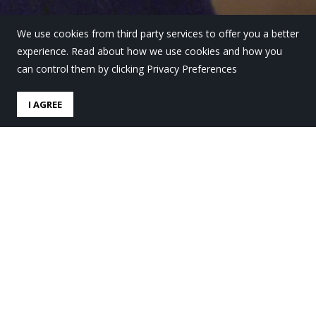
We use cookies from third party services to offer you a better
experience. Read about how we use cookies and how you
can control them by clicking Privacy Preferences
I AGREE
¡Ya está en marcha
LauroIrratia!
by
Lauro Ikastola
in
Lauro Gaur
.
Posted
6 junio, 2023
Han comenzado las
emisiones de