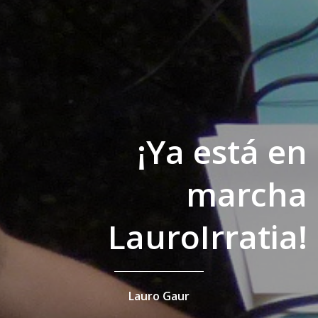
¡Ya está en
marcha
LauroIrratia!
Lauro Gaur