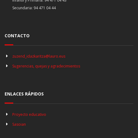
Infantil y Primaria: 94 471 04 43
Secundaria: 94 471 04 44
CONTACTO
zuzend_idazkaritza@lauro.eus
Sugerencias, quejas y agradecimientos
ENLACES RÁPIDOS
Proyecto educativo
Sasoian