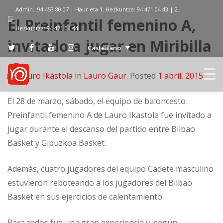
Admin.: 94 453 80 07 | Haur eta 1. Hezkuntza: 94 471 04 43 | 2.
El Preinfantil femenino A,
Hezkuntza: 94 471 04 44
invitado a jugar en Miribilla
Castellano
by
Lauro Ikastola
in
Lauro Gaur
.
Posted
1 abril, 2015
El 28 de marzo, sábado, el equipo de baloncesto
Preinfantil femenino A de Lauro Ikastola fue invitado a
jugar durante el descanso del partido entre Bilbao
Basket y Gipuzkoa Basket.
Además, cuatro jugadores del equipo Cadete masculino
estuvieron reboteando a los jugadores del Bilbao
Basket en sus ejercicios de calentamiento.
Para todos fue una gran experiencia y, según