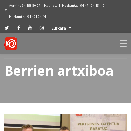
Admin.: 94 453 80 07 | Haur eta 1. Hezkuntza: 94 471 04 43 | 2.
Hezkuntza: 94 471 04 44
Euskara
Berrien artxiboa