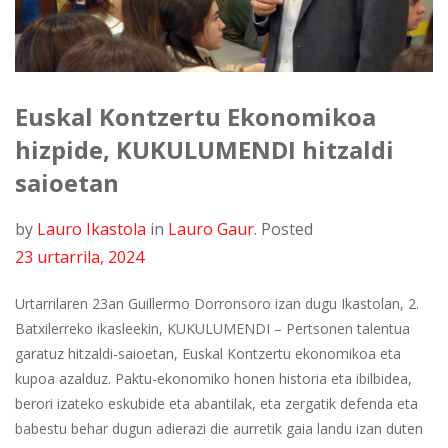
Euskal Kontzertu Ekonomikoa
hizpide, KUKULUMENDI hitzaldi
saioetan
by
Lauro Ikastola
in
Lauro Gaur
.
Posted
23 urtarrila, 2024
Urtarrilaren 23an Guillermo Dorronsoro izan dugu Ikastolan, 2.
Batxilerreko ikasleekin, KUKULUMENDI – Pertsonen talentua
garatuz hitzaldi-saioetan, Euskal Kontzertu ekonomikoa eta
kupoa azalduz. Paktu-ekonomiko honen historia eta ibilbidea,
berori izateko eskubide eta abantilak, eta zergatik defenda eta
babestu behar dugun adierazi die aurretik gaia landu izan duten