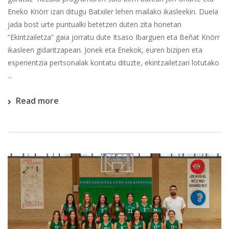
Eneko Knörr izan ditugu Batxiler lehen mailako ikasleekin. Duela
jada bost urte puntualki betetzen duten zita honetan
“Ekintzailetza” gaia jorratu dute Itsaso Ibarguen eta Beñat Knörr
ikasleen gidaritzapean. Jonek eta Enekok, euren bizipen eta
esperientzia pertsonalak kontatu dituzte, ekintzailetzari lotutako
...
Read more