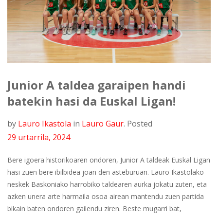
Junior A taldea garaipen handi
batekin hasi da Euskal Ligan!
by
Lauro Ikastola
in
Lauro Gaur
.
Posted
29 urtarrila, 2024
Bere igoera historikoaren ondoren, Junior A taldeak Euskal Ligan
hasi zuen bere ibilbidea joan den asteburuan. Lauro Ikastolako
neskek Baskoniako harrobiko taldearen aurka jokatu zuten, eta
azken unera arte harmaila osoa airean mantendu zuen partida
bikain baten ondoren gailendu ziren. Beste mugarri bat,