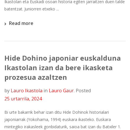
Ikastolan eta Euskadi osoan historia egiten jarraitzen duen talde
batentzat. Juniorren etxeko ...
Read more
Hide Dohino japoniar euskalduna
Ikastolan izan da bere ikasketa
prozesua azaltzen
by
Lauro Ikastola
in
Lauro Gaur
.
Posted
25 urtarrila, 2024
Bi urte bakarrik behar izan ditu Hide Dohinok historialari
japoniarrak (Yokohama, 1994) euskara ikasteko. Euskara
mintegiko irakasleek gonbidaturik, saioa bat izan du Batxiler 1.