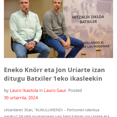
Eneko Knörr eta Jon Uriarte izan
ditugu Batxiler 1eko ikasleekin
by
Lauro Ikastola
in
Lauro Gaur
.
Posted
30 urtarrila, 2024
Urtarrilaren 30an, “KUKULUMENDI – Pertsonen talentua
garatuz” hitzaldi programaren saio berri batean Jon Uriarte eta