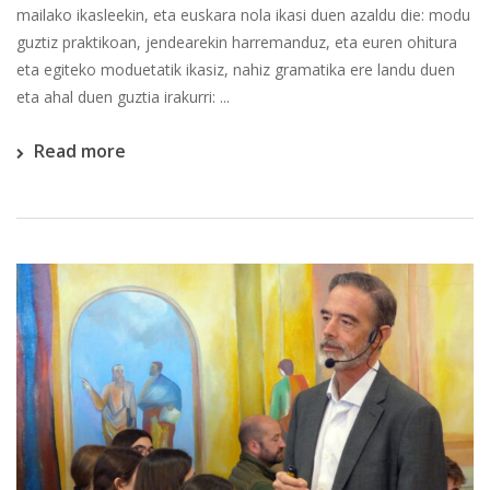
mailako ikasleekin, eta euskara nola ikasi duen azaldu die: modu
guztiz praktikoan, jendearekin harremanduz, eta euren ohitura
eta egiteko moduetatik ikasiz, nahiz gramatika ere landu duen
eta ahal duen guztia irakurri: ...
Read more