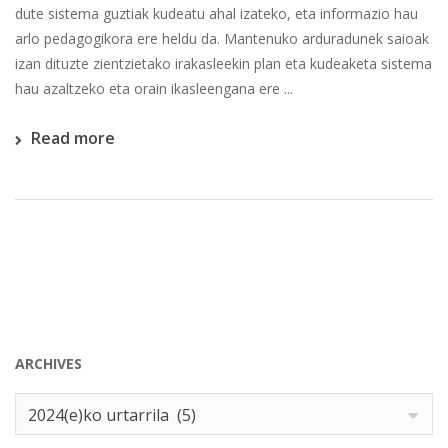
dute sistema guztiak kudeatu ahal izateko, eta informazio hau
arlo pedagogikora ere heldu da. Mantenuko arduradunek saioak
izan dituzte zientzietako irakasleekin plan eta kudeaketa sistema
hau azaltzeko eta orain ikasleengana ere ...
Read more
ARCHIVES
Archives
2024(e)ko urtarrila (5)