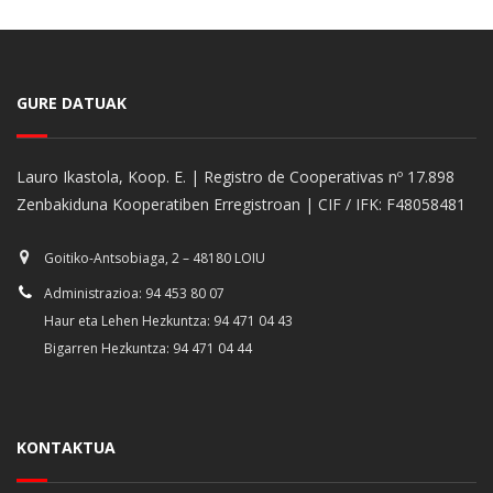
GURE DATUAK
Lauro Ikastola, Koop. E. | Registro de Cooperativas nº 17.898
Zenbakiduna Kooperatiben Erregistroan | CIF / IFK: F48058481
Goitiko-Antsobiaga, 2 – 48180 LOIU
Administrazioa: 94 453 80 07
Haur eta Lehen Hezkuntza: 94 471 04 43
Bigarren Hezkuntza: 94 471 04 44
KONTAKTUA