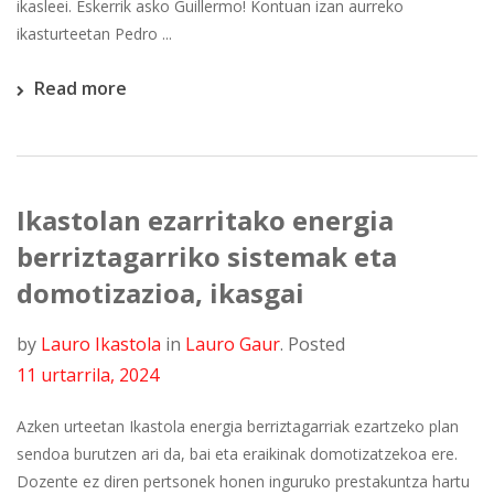
ikasleei. Eskerrik asko Guillermo! Kontuan izan aurreko
ikasturteetan Pedro ...
Read more
Ikastolan ezarritako energia
berriztagarriko sistemak eta
domotizazioa, ikasgai
by
Lauro Ikastola
in
Lauro Gaur
.
Posted
11 urtarrila, 2024
Azken urteetan Ikastola energia berriztagarriak ezartzeko plan
sendoa burutzen ari da, bai eta eraikinak domotizatzekoa ere.
Dozente ez diren pertsonek honen inguruko prestakuntza hartu