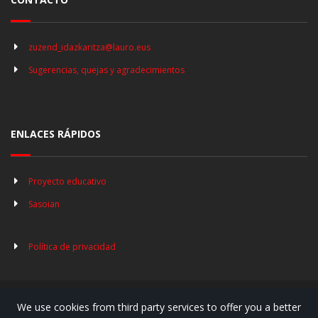
zuzend_idazkaritza@lauro.eus
Sugerencias, quejas y agradecimientos
ENLACES RÁPIDOS
Proyecto educativo
Sasoian
Política de privacidad
We use cookies from third party services to offer you a better
© Copyright 2019. Lauro Ikastola