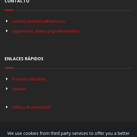
CONTACTO
zuzend_idazkaritza@lauro.eus
Sugerencias, quejas y agradecimientos
ENLACES RÁPIDOS
Proyecto educativo
Sasoian
Política de privacidad
We use cookies from third party services to offer you a better
© Copyright 2019. Lauro Ikastola