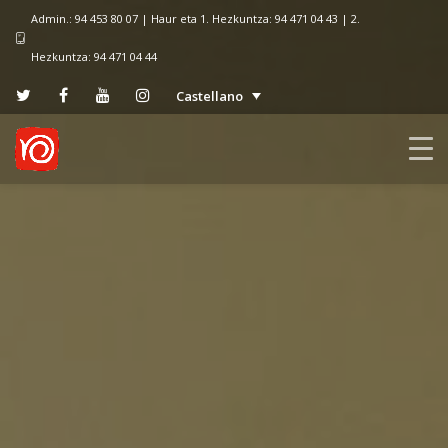
Admin.: 94 453 80 07 | Haur eta 1. Hezkuntza: 94 471 04 43 | 2.
Hezkuntza: 94 471 04 44
Castellano