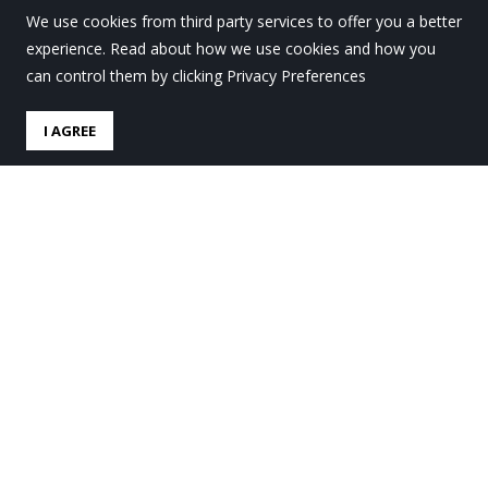
We use cookies from third party services to offer you a better
experience. Read about how we use cookies and how you
can control them by clicking Privacy Preferences
I AGREE
LauroLan praktika-
profesionalen jarduerak
izan dira ekainean
by
Lauro Ikastola
in
Lauro Gaur
.
Posted
24 junio, 2026
En los últimos días del mes de junio, una vez superado
el curso escolar, los alumnos y alumnas de 1º de