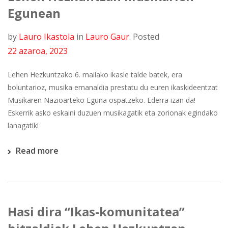
Egunean
by
Lauro Ikastola
in
Lauro Gaur
.
Posted
22 azaroa, 2023
Lehen Hezkuntzako 6. mailako ikasle talde batek, era
boluntarioz, musika emanaldia prestatu du euren ikaskideentzat
Musikaren Nazioarteko Eguna ospatzeko. Ederra izan da!
Eskerrik asko eskaini duzuen musikagatik eta zorionak egindako
lanagatik!
Read more
Hasi dira “Ikas-komunitatea”