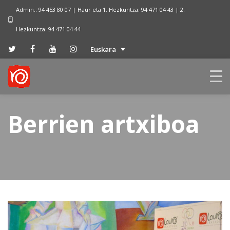
Admin.: 94 453 80 07 | Haur eta 1. Hezkuntza: 94 471 04 43 | 2.
Hezkuntza: 94 471 04 44
Euskara
Berrien artxiboa