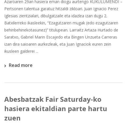
Azaroaren 29an hasiera eman diogu aurtengo KUKULUMENDI –
Pertsonen talentua garatuz hitzaldi zikloari. Juan Ignacio Perez
Iglesias zientzialari, dibulgatzaile eta idazlea izan dugu 2.
Batxilerreko ikasleekin, “Ezagutzaren mugak (edo ezagutzaren
behinbehinekotasunez)” titulupean. Larraitz Artaza Hurtado de
Saratxo, Gabriel Marin Escajedo eta Bingen Unzueta Carreras
izan dira saioaren aurkezleak, eta Juan Ignaciok euren zein
ikusleen galderei ...
Read more
Abesbatzak Fair Saturday-ko
hasiera ekitaldian parte hartu
zuen