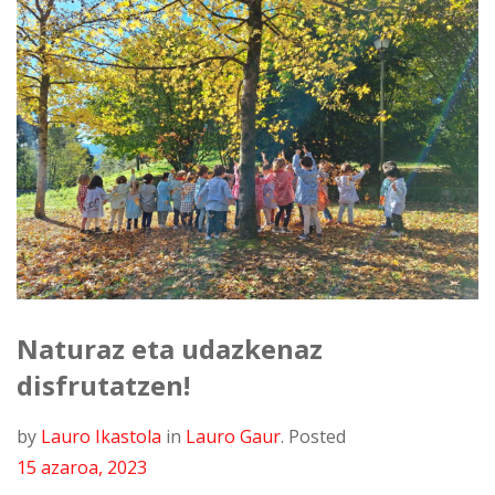
Naturaz eta udazkenaz
disfrutatzen!
by
Lauro Ikastola
in
Lauro Gaur
.
Posted
15 azaroa, 2023