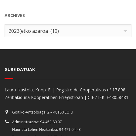
ARCHIVES
Archives
2023(e)ko azaroa (10)
GURE DATUAK
Lauro Ikastola, Koop. E. | Registro de Cooperativas nº 17.898
Zenbakiduna Kooperatiben Erregistroan | CIF / IFK: F48058481
Goitiko-Antsobiaga, 2 – 48180 LOIU
Administrazioa: 94 453 80 07
Haur eta Lehen Hezkuntza: 94 471 04 43