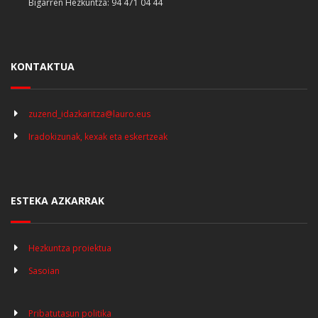
Bigarren Hezkuntza: 94 471 04 44
KONTAKTUA
zuzend_idazkaritza@lauro.eus
Iradokizunak, kexak eta eskertzeak
ESTEKA AZKARRAK
Hezkuntza proiektua
Sasoian
Pribatutasun politika