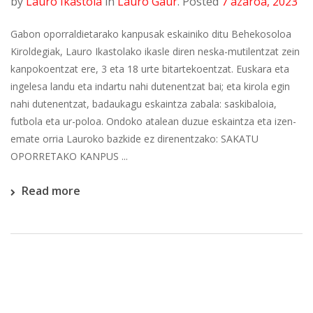
by
Lauro Ikastola
in
Lauro Gaur
.
Posted
7 azaroa, 2023
Gabon oporraldietarako kanpusak eskainiko ditu Behekosoloa
Kiroldegiak, Lauro Ikastolako ikasle diren neska-mutilentzat zein
kanpokoentzat ere, 3 eta 18 urte bitartekoentzat. Euskara eta
ingelesa landu eta indartu nahi dutenentzat bai; eta kirola egin
nahi dutenentzat, badaukagu eskaintza zabala: saskibaloia,
futbola eta ur-poloa. Ondoko atalean duzue eskaintza eta izen-
emate orria Lauroko bazkide ez direnentzako: SAKATU
OPORRETAKO KANPUS ...
Read more