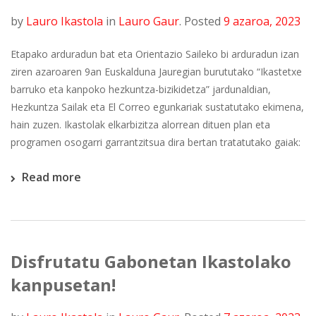
by
Lauro Ikastola
in
Lauro Gaur
.
Posted
9 azaroa, 2023
Etapako arduradun bat eta Orientazio Saileko bi arduradun izan
ziren azaroaren 9an Euskalduna Jauregian burututako “Ikastetxe
barruko eta kanpoko hezkuntza-bizikidetza” jardunaldian,
Hezkuntza Sailak eta El Correo egunkariak sustatutako ekimena,
hain zuzen. Ikastolak elkarbizitza alorrean dituen plan eta
programen osogarri garrantzitsua dira bertan tratatutako gaiak:
Read more
Disfrutatu Gabonetan Ikastolako
kanpusetan!