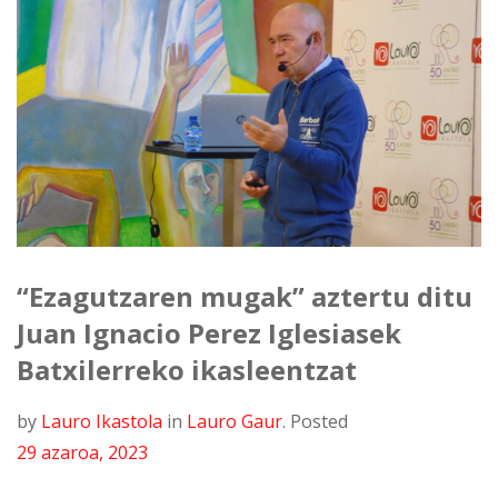
“Ezagutzaren mugak” aztertu ditu
Juan Ignacio Perez Iglesiasek
Batxilerreko ikasleentzat
by
Lauro Ikastola
in
Lauro Gaur
.
Posted
29 azaroa, 2023