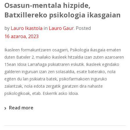
Osasun-mentala hizpide,
Batxillereko psikologia ikasgaian
by
Lauro Ikastola
in
Lauro Gaur
.
Posted
16 azaroa, 2023
Ikasleen formakuntzaren osagarri, Psikologia ikasgaia ematen
duten Batxiler 2. mailako ikasleek hitzaldia izan zuten azaroaren
15ean Idoia Larrañaga psikiatraren eskutik. Ikasleek egindako
galderen inguruan izan zen solasaldia, esate baterako, nola
egiten du lan psikiatra batek, psikofarmakoen inguruko
zalantzak, nola edota zergatik garatzen dira nahaste
psikologikoak, etab. Eskerrik asko Idoia.
Read more