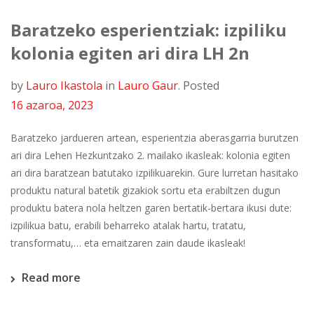
Baratzeko esperientziak: izpiliku
kolonia egiten ari dira LH 2n
by
Lauro Ikastola
in
Lauro Gaur
.
Posted
16 azaroa, 2023
Baratzeko jardueren artean, esperientzia aberasgarria burutzen
ari dira Lehen Hezkuntzako 2. mailako ikasleak: kolonia egiten
ari dira baratzean batutako izpilikuarekin. Gure lurretan hasitako
produktu natural batetik gizakiok sortu eta erabiltzen dugun
produktu batera nola heltzen garen bertatik-bertara ikusi dute:
izpilikua batu, erabili beharreko atalak hartu, tratatu,
transformatu,… eta emaitzaren zain daude ikasleak!
Read more