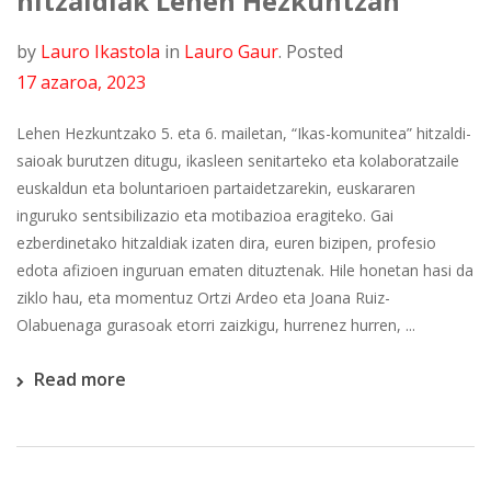
hitzaldiak Lehen Hezkuntzan
by
Lauro Ikastola
in
Lauro Gaur
.
Posted
17 azaroa, 2023
Lehen Hezkuntzako 5. eta 6. mailetan, “Ikas-komunitea” hitzaldi-
saioak burutzen ditugu, ikasleen senitarteko eta kolaboratzaile
euskaldun eta boluntarioen partaidetzarekin, euskararen
inguruko sentsibilizazio eta motibazioa eragiteko. Gai
ezberdinetako hitzaldiak izaten dira, euren bizipen, profesio
edota afizioen inguruan ematen dituztenak. Hile honetan hasi da
ziklo hau, eta momentuz Ortzi Ardeo eta Joana Ruiz-
Olabuenaga gurasoak etorri zaizkigu, hurrenez hurren, ...
Read more