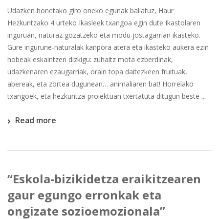
Udazken honetako giro oneko egunak baliatuz, Haur
Hezkuntzako 4 urteko Ikasleek txangoa egin dute Ikastolaren
inguruan, naturaz gozatzeko eta modu jostagarrian ikasteko.
Gure ingurune-naturalak kanpora atera eta ikasteko aukera ezin
hobeak eskaintzen dizkigu: zuhaitz mota ezberdinak,
udazkenaren ezaugarriak, orain topa daitezkeen fruituak,
abereak, eta zortea dugunean… animaliaren bat! Horrelako
txangoek, eta hezkuntza-proiektuan txertatuta ditugun beste ...
Read more
“Eskola-bizikidetza eraikitzearen
gaur egungo erronkak eta
ongizate sozioemozionala”