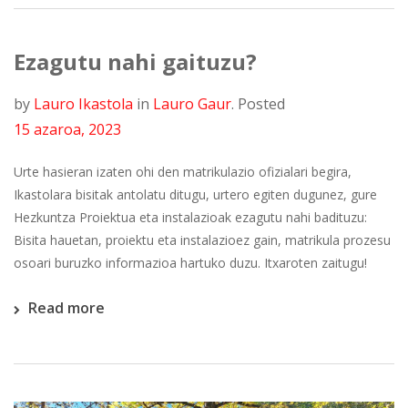
Ezagutu nahi gaituzu?
by
Lauro Ikastola
in
Lauro Gaur
.
Posted
15 azaroa, 2023
Urte hasieran izaten ohi den matrikulazio ofizialari begira,
Ikastolara bisitak antolatu ditugu, urtero egiten dugunez, gure
Hezkuntza Proiektua eta instalazioak ezagutu nahi badituzu:
Bisita hauetan, proiektu eta instalazioez gain, matrikula prozesu
osoari buruzko informazioa hartuko duzu. Itxaroten zaitugu!
Read more