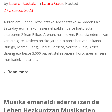
by
Lauro Ikastola
in
Lauro Gaur
.
Posted
27 azaroa, 2023
Aurten ere, Lehen Hezkuntzako Abesbatzako 42 kideek Fair
Saturday ekimeneko hasiera ekitaldian parte hartu zuten,
azaroaren 24ean Bilbao Arenan, hain zuzen. Ekitaldia ederra izan
zen eta gure ikasleen arteko giroa eta parte hartzea, bikaina!
Bulego, Maren, Langi, Eñaut Elorrieta, Serafin Zubiri, Africa
Bibang eta beste 3.000 bat artistekin batera, koro, abeslari zein
musikariekin, eta ia ...
Read more
Musika emanaldi ederra izan da
Lehen Hezkuntzan Musikarien