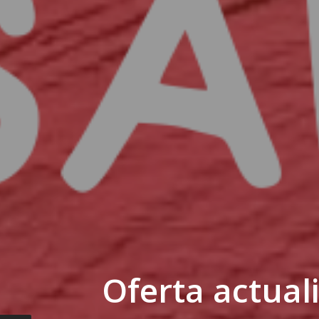
Oferta actual