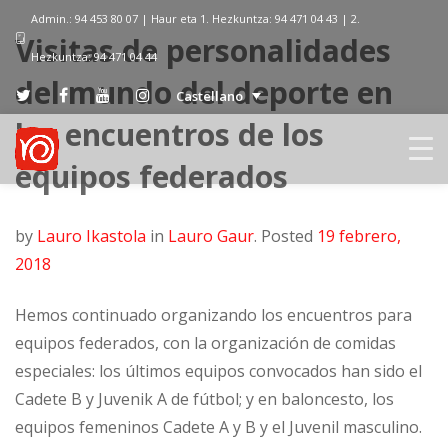
Admin.: 94 453 80 07 | Haur eta 1. Hezkuntza: 94 471 04 43 | 2.
Visitas de personalidades
Hezkuntza: 94 471 04 44
del mundo del deporte en
Castellano
los encuentros de los
equipos federados
by
Lauro Ikastola
in
Lauro Gaur
.
Posted
19 febrero,
2018
Hemos continuado organizando los encuentros para
equipos federados, con la organización de comidas
especiales: los últimos equipos convocados han sido el
Cadete B y Juvenik A de fútbol; y en baloncesto, los
equipos femeninos Cadete A y B y el Juvenil masculino.