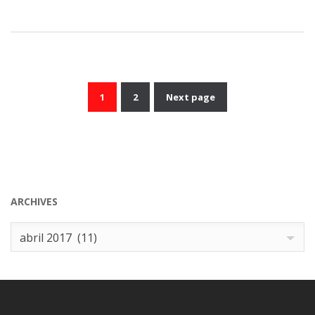
1
2
Next page
Paginación
de
entradas
ARCHIVES
Archives
abril 2017 (11)