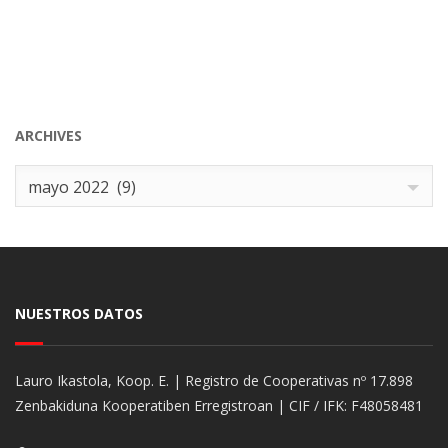
ARCHIVES
Archives
mayo 2022 (9)
NUESTROS DATOS
Lauro Ikastola, Koop. E. | Registro de Cooperativas nº 17.898
Zenbakiduna Kooperatiben Erregistroan | CIF / IFK: F48058481